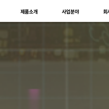
제품소개
사업분야
회
Switcher
IPTV
공
실적
Wall Controller
채널모니터링 시스템
CastLine™ 시리즈
사내방송